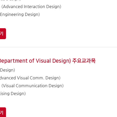
vanced Interaction Design)
gineering Design)
기
artment of Visual Design) 주요교과목
Design)
anced Visual Comm. Design)
sual Communication Design)
sing Design)
기